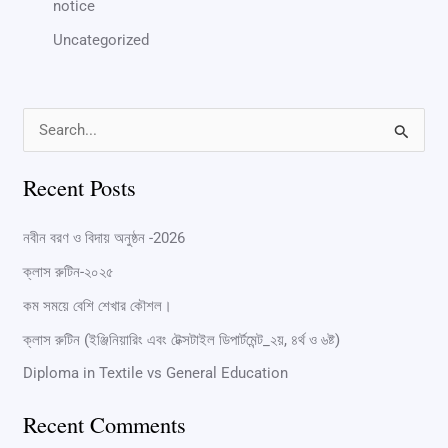
notice
Uncategorized
S
e
Recent Posts
a
r
নবীন বরণ ও বিদায় অনুষ্ঠন -2026
c
ক্লাস রুটিন-২০২৫
h
কম সময়ে বেশি শেখার কৌশল।
f
ক্লাস রুটিন (ইঞ্জিনিয়ারিং এবং টেক্সটাইল ডিপার্টমেন্ট_২য়, ৪র্থ ও ৬ষ্ট)
o
Diploma in Textile vs General Education
r
:
Recent Comments