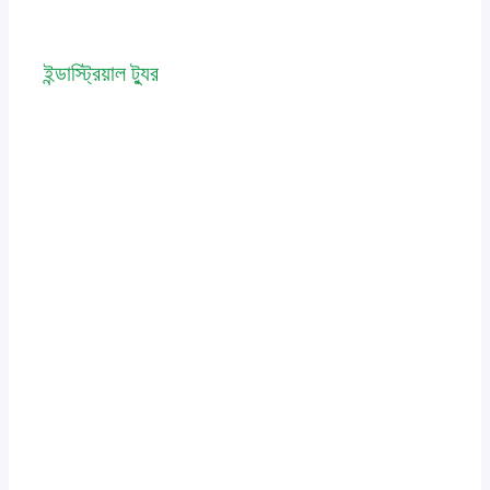
ইন্ডাস্ট্রিয়াল ট্যুর
Leave a Comment
/
event
,
news
/ By
admin