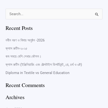
S
e
Recent Posts
a
r
নবীন বরণ ও বিদায় অনুষ্ঠন -2026
c
ক্লাস রুটিন-২০২৫
h
কম সময়ে বেশি শেখার কৌশল।
f
ক্লাস রুটিন (ইঞ্জিনিয়ারিং এবং টেক্সটাইল ডিপার্টমেন্ট_২য়, ৪র্থ ও ৬ষ্ট)
o
Diploma in Textile vs General Education
r
:
Recent Comments
Archives