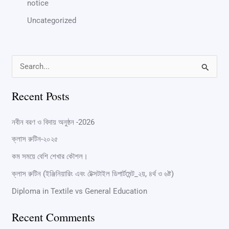
notice
Uncategorized
S
e
Recent Posts
a
r
নবীন বরণ ও বিদায় অনুষ্ঠন -2026
c
ক্লাস রুটিন-২০২৫
h
কম সময়ে বেশি শেখার কৌশল।
f
ক্লাস রুটিন (ইঞ্জিনিয়ারিং এবং টেক্সটাইল ডিপার্টমেন্ট_২য়, ৪র্থ ও ৬ষ্ট)
o
Diploma in Textile vs General Education
r
:
Recent Comments