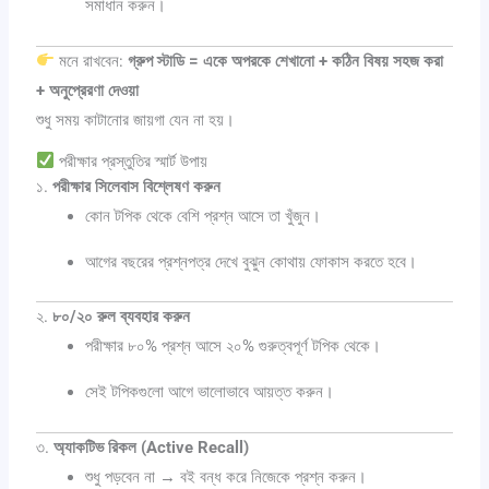
সমাধান করুন।
মনে রাখবেন:
গ্রুপ স্টাডি = একে অপরকে শেখানো + কঠিন বিষয় সহজ করা
+ অনুপ্রেরণা দেওয়া
শুধু সময় কাটানোর জায়গা যেন না হয়।
পরীক্ষার প্রস্তুতির স্মার্ট উপায়
১.
পরীক্ষার সিলেবাস বিশ্লেষণ করুন
কোন টপিক থেকে বেশি প্রশ্ন আসে তা খুঁজুন।
আগের বছরের প্রশ্নপত্র দেখে বুঝুন কোথায় ফোকাস করতে হবে।
২.
৮০/২০ রুল ব্যবহার করুন
পরীক্ষার ৮০% প্রশ্ন আসে ২০% গুরুত্বপূর্ণ টপিক থেকে।
সেই টপিকগুলো আগে ভালোভাবে আয়ত্ত করুন।
৩.
অ্যাকটিভ রিকল (Active Recall)
শুধু পড়বেন না → বই বন্ধ করে নিজেকে প্রশ্ন করুন।