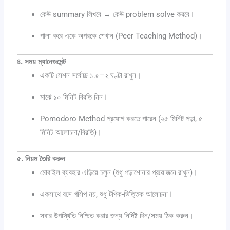
কেউ summary লিখবে → কেউ problem solve করবে।
পালা করে একে অপরকে শেখান (Peer Teaching Method)।
৪. সময় ম্যানেজমেন্ট
একটি সেশন সর্বোচ্চ ১.৫–২ ঘণ্টা রাখুন।
মাঝে ১০ মিনিট বিরতি নিন।
Pomodoro Method প্রয়োগ করতে পারেন (২৫ মিনিট পড়া, ৫
মিনিট আলোচনা/বিরতি)।
৫. নিয়ম তৈরি করুন
মোবাইল ব্যবহার এড়িয়ে চলুন (শুধু পড়াশোনার প্রয়োজনে রাখুন)।
একসাথে বসে গসিপ নয়, শুধু টপিক-ভিত্তিক আলোচনা।
সবার উপস্থিতি নিশ্চিত করার জন্য নির্দিষ্ট দিন/সময় ঠিক করুন।