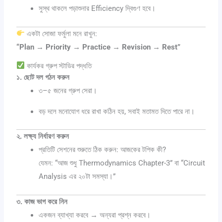
সুস্থ থাকলে পড়াশুনার Efficiency দ্বিগুণ হবে।
একটা সোজা ফর্মুলা মনে রাখুন:
“Plan → Priority → Practice → Revision → Rest”
কার্যকর গ্রুপ স্টাডির পদ্ধতি
১. ছোট দল গঠন করুন
৩–৫ জনের গ্রুপ সেরা।
বড় দলে মনোযোগ ধরে রাখা কঠিন হয়, সবাই মতামত দিতে পারে না।
২. লক্ষ্য নির্ধারণ করুন
প্রতিটি সেশনের শুরুতে ঠিক করুন: আজকের টপিক কী?
যেমন: “আজ শুধু Thermodynamics Chapter-3” বা “Circuit
Analysis এর ২০টা সমস্যা।”
৩. কাজ ভাগ করে নিন
একজন ব্যাখ্যা করবে → অন্যরা প্রশ্ন করবে।