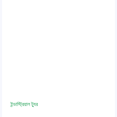
ইন্ডাস্ট্রিয়াল ট্যুর
Leave a Comment
/
event
,
news
/ By
admin