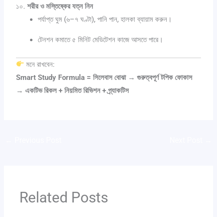
১০.
শরীর ও মস্তিষ্কের যত্ন নিন
পর্যাপ্ত ঘুম (৬–৭ ঘণ্টা), পানি পান, হালকা ব্যায়াম করুন।
টেনশন কমাতে ৫ মিনিট মেডিটেশন কাজে আসতে পারে।
মনে রাখবেন:
Smart Study Formula = সিলেবাস বোঝা → গুরুত্বপূর্ণ টপিক ফোকাস
→ একটিভ রিকল + নিয়মিত রিভিশন + প্র্যাকটিস
←
Previous Post
Next Post
→
Related Posts