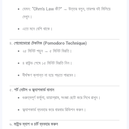
যেমন: “Ohm’s Law কী?” → উত্তর বলুন, তারপর বই মিলিয়ে
দেখুন।
এতে মনে বেশি থাকে।
৪.
পোমোডোরো টেকনিক (Pomodoro Technique)
২৫ মিনিট পড়ুন → ৫ মিনিট বিরতি।
৪ রাউন্ড শেষে ১৫ মিনিট বিরতি নিন।
দীর্ঘক্ষণ ক্লান্ত না হয়ে পড়তে পারবেন।
৫.
শর্ট নোটস ও ফ্ল্যাশকার্ড বানান
গুরুত্বপূর্ণ ফর্মুলা, ডায়াগ্রাম, সংজ্ঞা ছোট করে লিখে রাখুন।
ফ্ল্যাশকার্ড ব্যবহার করে বারবার রিভিশন করুন।
৬.
মাইন্ড ম্যাপ ও চার্ট ব্যবহার করুন