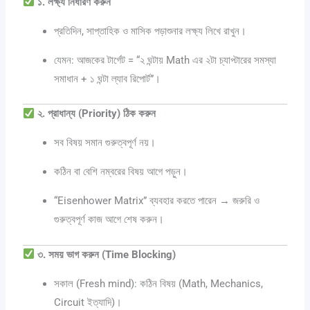
১. লক্ষ্য নির্ধারণ করুন
প্রতিদিন, সাপ্তাহিক ও মাসিক পড়াশুনার লক্ষ্য লিখে রাখুন।
যেমন: আজকের টার্গেট = “২ ঘন্টায় Math এর ২টা চ্যাপ্টারের সমস্যা
সমাধান + ১ ঘন্টা ল্যাব রিপোর্ট”।
২. প্রাধান্য (Priority) ঠিক করুন
সব বিষয় সমান গুরুত্বপূর্ণ নয়।
কঠিন বা বেশি নম্বরের বিষয় আগে পড়ুন।
“Eisenhower Matrix” ব্যবহার করতে পারেন → জরুরি ও
গুরুত্বপূর্ণ কাজ আগে শেষ করুন।
৩. সময় ভাগ করুন (Time Blocking)
সকাল (Fresh mind): কঠিন বিষয় (Math, Mechanics,
Circuit ইত্যাদি)।