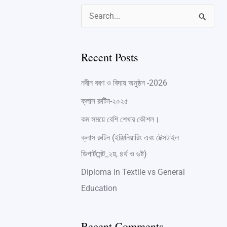
S
e
a
Recent Posts
r
নবীন বরণ ও বিদায় অনুষ্ঠন -2026
c
h
ক্লাস রুটিন-২০২৫
f
কম সময়ে বেশি শেখার কৌশল।
o
ক্লাস রুটিন (ইঞ্জিনিয়ারিং এবং টেক্সটাইল
r
ডিপার্টমেন্ট_২য়, ৪র্থ ও ৬ষ্ট)
:
Diploma in Textile vs General
Education
Recent Comments