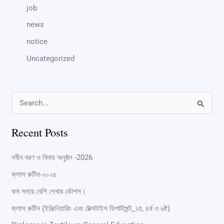
job
news
notice
Uncategorized
S
e
Recent Posts
a
r
নবীন বরণ ও বিদায় অনুষ্ঠন -2026
c
ক্লাস রুটিন-২০২৫
h
কম সময়ে বেশি শেখার কৌশল।
f
ক্লাস রুটিন (ইঞ্জিনিয়ারিং এবং টেক্সটাইল ডিপার্টমেন্ট_২য়, ৪র্থ ও ৬ষ্ট)
o