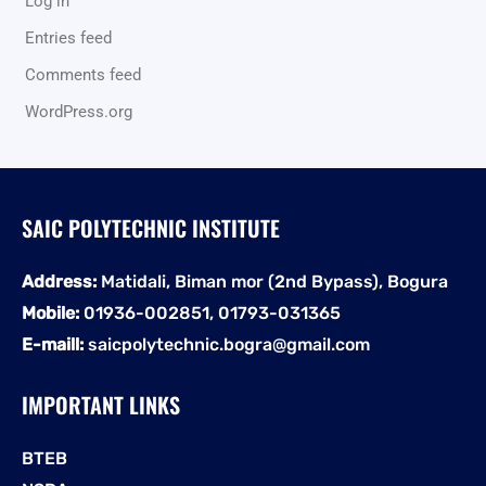
Log in
Entries feed
Comments feed
WordPress.org
SAIC POLYTECHNIC INSTITUTE
Address:
Matidali, Biman mor (2nd Bypass), Bogura
Mobile:
01936-002851, 01793-031365
E-maill:
saicpolytechnic.bogra@gmail.com
IMPORTANT LINKS
BTEB