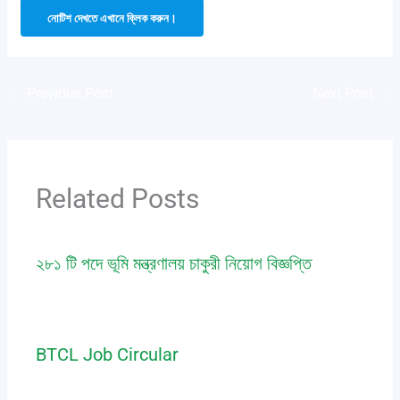
নোটিশ দেখতে এখানে ক্লিক করুন।
←
Previous Post
Next Post
→
Related Posts
২৮১ টি পদে ভূমি মন্ত্রণালয় চাকুরী নিয়োগ বিজ্ঞপ্তি
job
,
notice
/ By
Saic Polytechnic
BTCL Job Circular
job
,
notice
/ By
Saic Polytechnic