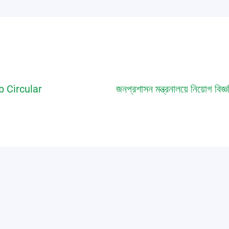
 Circular
জনপ্রশাসন মন্ত্রনালয়ে নিয়োগ বিজ্ঞ
 By
Saic Polytechnic
job
,
notice
/ By
Saic Polytechnic