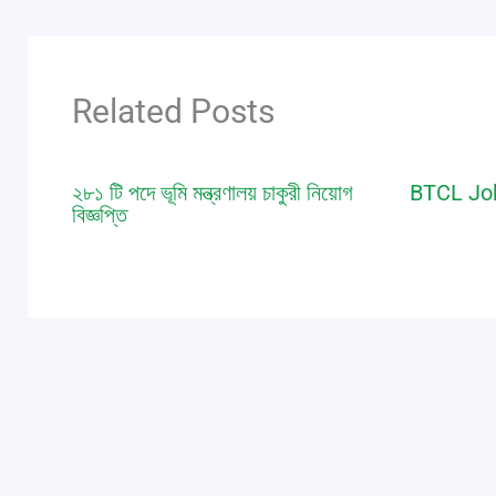
Related Posts
২৮১ টি পদে ভূমি মন্ত্রণালয় চাকুরী নিয়োগ
BTCL Job
বিজ্ঞপ্তি
job
,
notice
/
job
,
notice
/ By
Saic Polytechnic