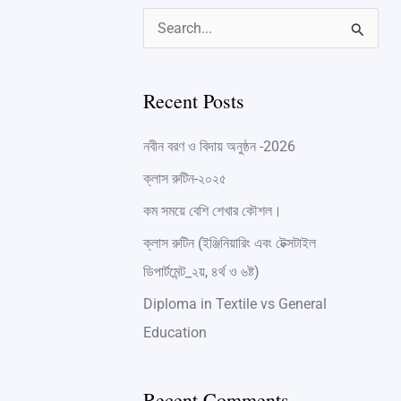
S
e
a
Recent Posts
r
নবীন বরণ ও বিদায় অনুষ্ঠন -2026
c
h
ক্লাস রুটিন-২০২৫
f
কম সময়ে বেশি শেখার কৌশল।
o
ক্লাস রুটিন (ইঞ্জিনিয়ারিং এবং টেক্সটাইল
r
ডিপার্টমেন্ট_২য়, ৪র্থ ও ৬ষ্ট)
:
Diploma in Textile vs General
Education
Recent Comments